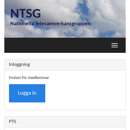
NTSG
Nationella Telesamverkansgruppen
Toggle
navigati
Inloggning
Endast för medlemmar
Logga in
PTS